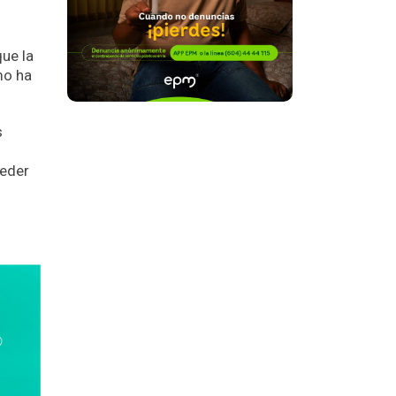
que la
mo ha
s
ceder