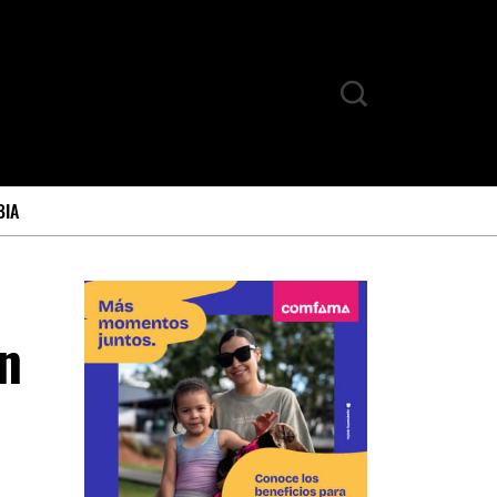
BIA
on