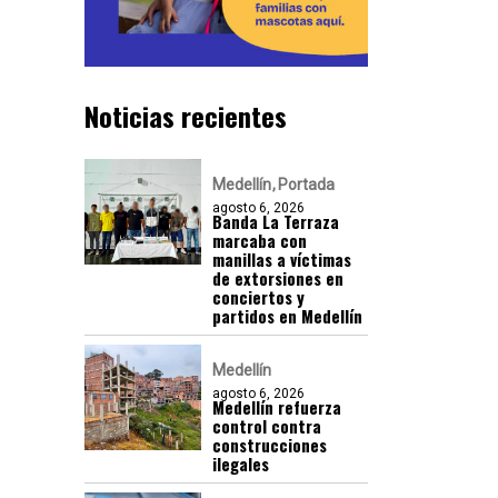
Noticias recientes
Medellín
Portada
agosto 6, 2026
Banda La Terraza
marcaba con
manillas a víctimas
de extorsiones en
conciertos y
partidos en Medellín
Medellín
agosto 6, 2026
Medellín refuerza
control contra
construcciones
ilegales