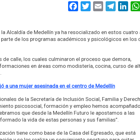
Facebook
Twitter
Email
Tele
Li
, la Alcaldía de Medellín ya ha resocializado en estos cuatro
n parte de los programas académicos y psicológicos en los 
 de calle, los cuales culminaron el proceso que demora,
ormaciones en áreas como modistería, cocina, curso de alt
.
ejó a una mujer asesinada en el centro de Medellín
onales de la Secretaría de Inclusión Social, Familia y Derec
iento psicosocial, formación y empleo hemos acompañado
lebramos que desde la Medellín Futuro le apostamos a las
ormado la vida de estas personas y sus familias”.
ización tiene como base de la Casa del Egresado, que está
ación y se les realiza un seguimiento oportuno para evitar