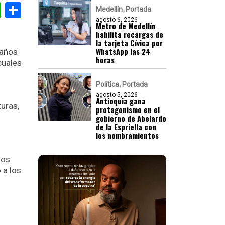
gram
nkedIn
WhatsApp
Compartir
Medellín
Portada
agosto 6, 2026
Metro de Medellín
habilita recargas de
la tarjeta Cívica por
WhatsApp las 24
 años
horas
cuales
Política
Portada
agosto 5, 2026
Antioquia gana
uras,
protagonismo en el
gobierno de Abelardo
de la Espriella con
los nombramientos
hos
 a los