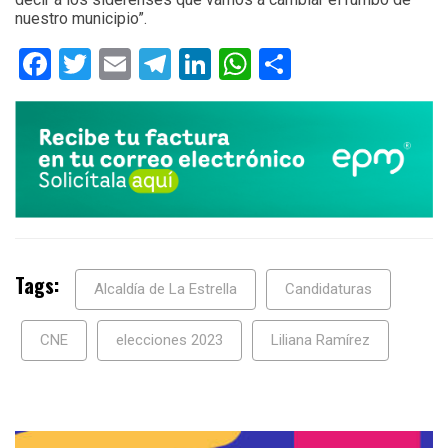
nuestro municipio”.
Facebook
Twitter
Email
Telegram
LinkedIn
WhatsApp
Compartir
Tags:
Alcaldía de La Estrella
Candidaturas
CNE
elecciones 2023
Liliana Ramírez