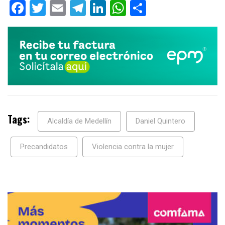
Facebook
Twitter
Email
Telegram
LinkedIn
WhatsApp
Compartir
Tags:
Alcaldía de Medellín
Daniel Quintero
Precandidatos
Violencia contra la mujer