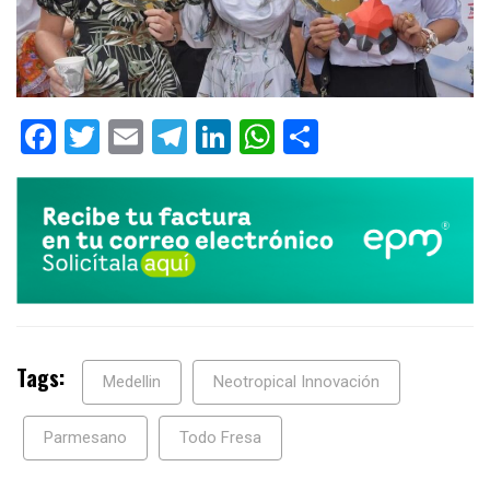
Facebook
Twitter
Email
Telegram
LinkedIn
WhatsApp
Compartir
Tags:
Medellin
Neotropical Innovación
Parmesano
Todo Fresa