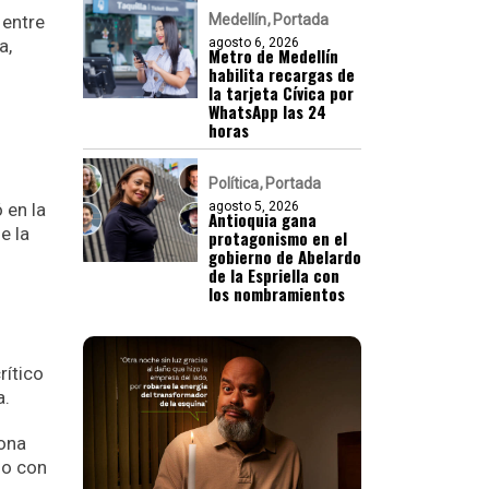
 entre
Medellín
Portada
a,
agosto 6, 2026
Metro de Medellín
habilita recargas de
la tarjeta Cívica por
WhatsApp las 24
horas
Política
Portada
 en la
agosto 5, 2026
Antioquia gana
e la
protagonismo en el
gobierno de Abelardo
de la Espriella con
los nombramientos
o
rítico
a.
zona
do con