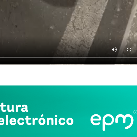
App
partir