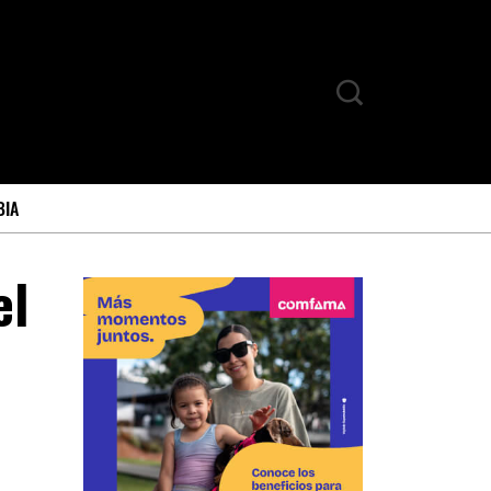
BIA
el