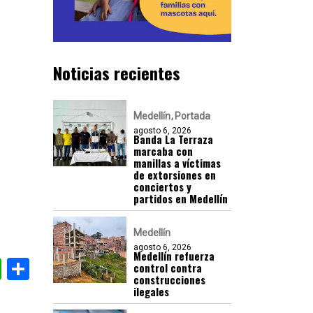
Noticias recientes
Medellín
Portada
agosto 6, 2026
Banda La Terraza
marcaba con
manillas a víctimas
de extorsiones en
conciertos y
partidos en Medellín
Medellín
agosto 6, 2026
Medellín refuerza
gram
nkedIn
WhatsApp
Compartir
control contra
construcciones
ilegales