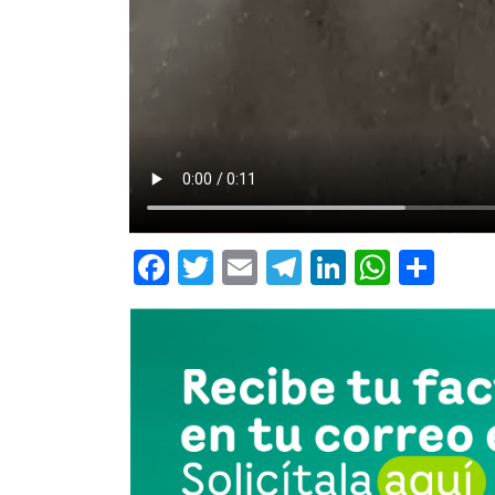
Facebook
Twitter
Email
Telegram
LinkedIn
Whats
Com