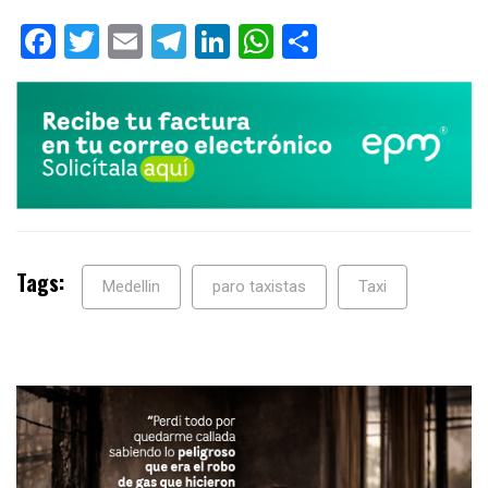
Facebook
Twitter
Email
Telegram
LinkedIn
WhatsApp
Compartir
Tags:
Medellin
paro taxistas
Taxi