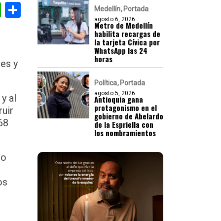
gram
nkedIn
WhatsApp
Compartir
Medellín
Portada
agosto 6, 2026
Metro de Medellín
habilita recargas de
la tarjeta Cívica por
WhatsApp las 24
horas
nes y
Política
Portada
agosto 5, 2026
y al
Antioquia gana
protagonismo en el
ruir
gobierno de Abelardo
68
de la Espriella con
los nombramientos
do
os