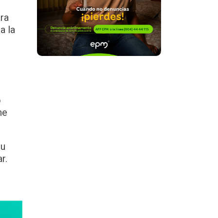
ra
a la
o
ne
su
r.