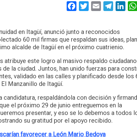
Facebook
Twitter
Email
Tele
Li
inuidad en Itagüí, anunció junto a reconocidos
lectado 60 mil firmas que respaldan sus ideas, pla
imo alcalde de Itagüí en el próximo cuatrienio.
 atribuye este logro al masivo respaldo ciudadano 
de la ciudad. Juntos, han unido fuerzas para const
tes, validado en las calles y planificado desde los 
El Manzanillo de Itagüí.
a candidatura, respaldándola con decisión y firman
que el próximo 29 de junio entreguemos en la
 queremos presentar, y eso se lo debemos a todos l
strando su gratitud por el apoyo recibido.
uscarían favorecer a León Mario Bedoya