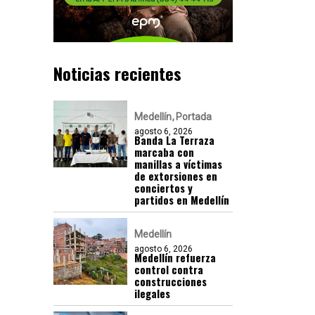
Noticias recientes
Medellín
Portada
agosto 6, 2026
Banda La Terraza
marcaba con
manillas a víctimas
de extorsiones en
conciertos y
partidos en Medellín
Medellín
agosto 6, 2026
Medellín refuerza
control contra
construcciones
ilegales