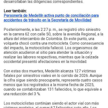
desarrollaban las diligencias correspondientes.
Leer también:
Personería de Medellín activa punto de conciliación para
accidentes de tránsito en la Secretaría de Movilidad
Posteriormente, a las 2:27 p. m., se registró otro siniestro
en la carrera 62 con calle 50, sobre la avenida Regional, a la
altura del intercambio de Colombia. En este punto, una
volqueta chocó contra una motocicleta. Como consecuencia
del impacto, la motociclista falleció. Los organismos de
atención acudieron al sitio para atender la situación y
realizar las labores respectivas, mientras que la calzada
occidental presentó afectaciones en la movilidad.
Con estas dos muertes, Medellín alcanza 127 víctimas
fatales por siniestros viales en lo corrido de 2026. Aunque
la cifra sigue siendo preocupante, representa cuatro casos
menos que los registrados a la misma fecha de 2025,
cuando se contabilizaban 131 fallecidos, lo que equivale a
una reducción del 3 %.
Los motociclistas continúan siendo el actor vial con más
víctimas mortales, al sumar 67 fallecidos este año. Les