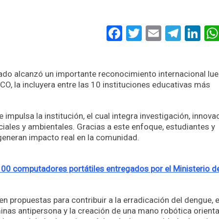
Facebook
Twitter
Email
Tele
Li
gado alcanzó un importante reconocimiento internacional lu
O, la incluyera entre las 10 instituciones educativas más
impulsa la institución, el cual integra investigación, innova
iales y ambientales. Gracias a este enfoque, estudiantes y
 generan impacto real en la comunidad.
00 computadores portátiles entregados por el Ministerio d
n propuestas para contribuir a la erradicación del dengue, e
minas antipersona y la creación de una mano robótica orient