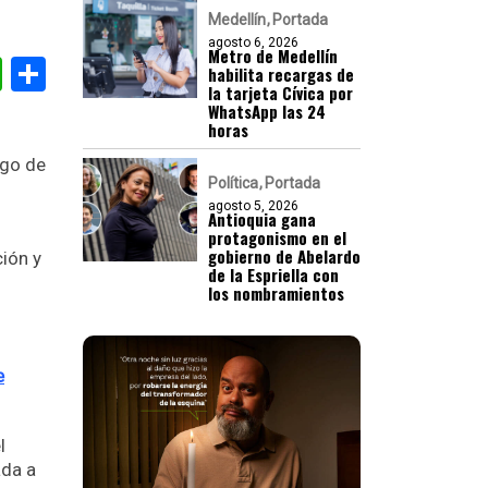
Medellín
Portada
agosto 6, 2026
Metro de Medellín
gram
nkedIn
WhatsApp
Compartir
habilita recargas de
la tarjeta Cívica por
WhatsApp las 24
horas
ego de
Política
Portada
agosto 5, 2026
Antioquia gana
protagonismo en el
gobierno de Abelardo
ción y
de la Espriella con
los nombramientos
e
l
ada a