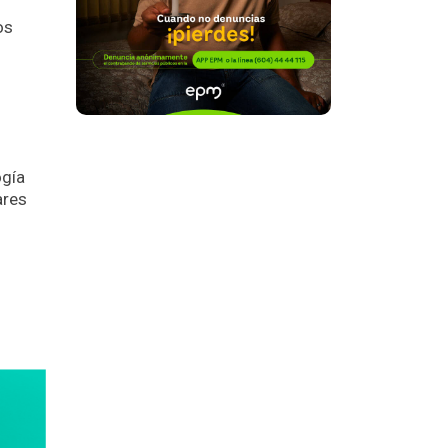
os
l
ogía
ares