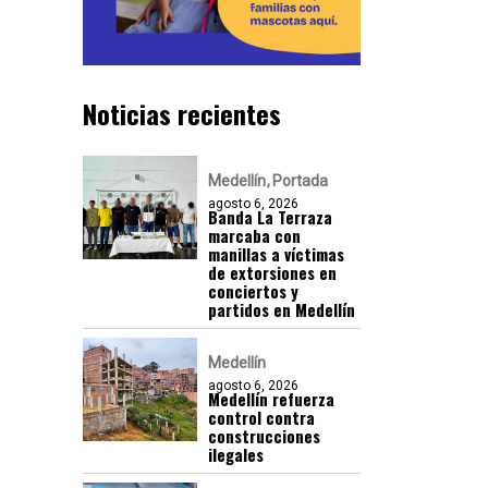
Noticias recientes
Medellín
Portada
agosto 6, 2026
Banda La Terraza
marcaba con
manillas a víctimas
de extorsiones en
conciertos y
partidos en Medellín
Medellín
agosto 6, 2026
Medellín refuerza
control contra
construcciones
ilegales