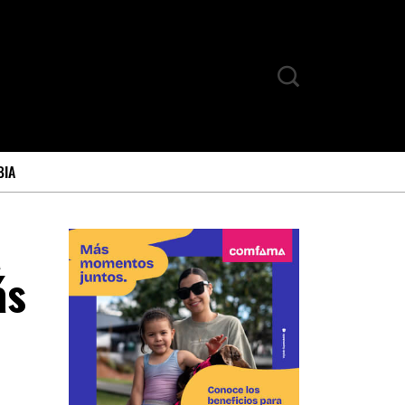
BIA
a
ás