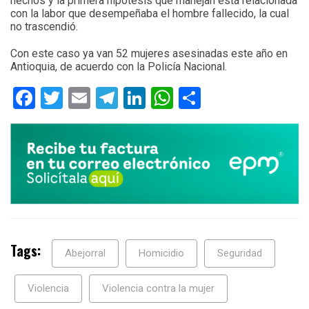
hechos y la primera hipótesis que manejan está relacionada
con la labor que desempeñaba el hombre fallecido, la cual
no trascendió.
Con este caso ya van 52 mujeres asesinadas este año en
Antioquia, de acuerdo con la Policía Nacional.
Facebook
Twitter
Email
Telegram
LinkedIn
WhatsApp
Compartir
Tags:
Abejorral
Homicidio
Seguridad
Violencia
Violencia contra la mujer