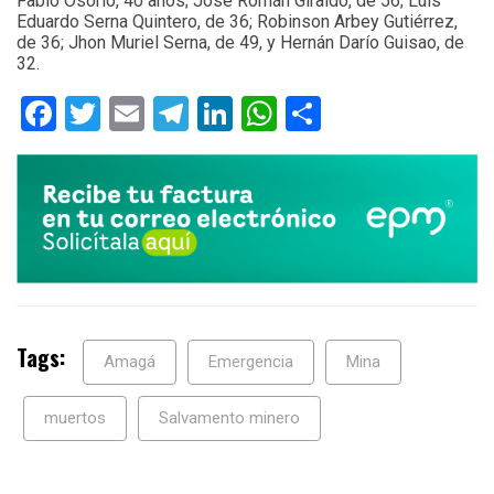
Fabio Osorio, 40 años; José Román Giraldo, de 56; Luis
Eduardo Serna Quintero, de 36; Robinson Arbey Gutiérrez,
de 36; Jhon Muriel Serna, de 49, y Hernán Darío Guisao, de
32.
Facebook
Twitter
Email
Telegram
LinkedIn
WhatsApp
Compartir
Tags:
Amagá
Emergencia
Mina
muertos
Salvamento minero