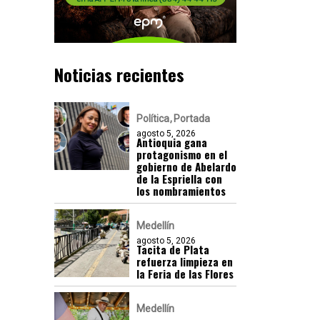
Noticias recientes
Política
Portada
agosto 5, 2026
Antioquia gana
protagonismo en el
gobierno de Abelardo
de la Espriella con
los nombramientos
Medellín
agosto 5, 2026
Tacita de Plata
refuerza limpieza en
la Feria de las Flores
Medellín