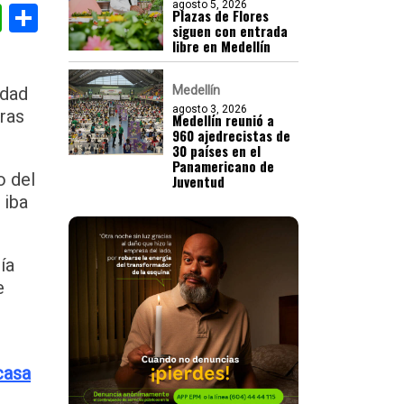
agosto 5, 2026
gram
nkedIn
WhatsApp
Compartir
Plazas de Flores
siguen con entrada
libre en Medellín
idad
Medellín
agosto 3, 2026
tras
Medellín reunió a
960 ajedrecistas de
30 países en el
Panamericano de
o del
Juventud
 iba
ía
e
casa