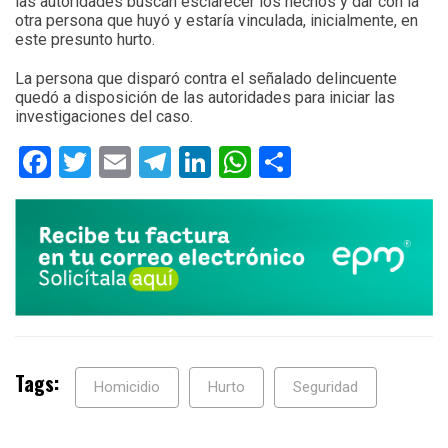
las autoridades buscan esclarecer los hechos y dar con la
otra persona que huyó y estaría vinculada, inicialmente, en
este presunto hurto.
La persona que disparó contra el señalado delincuente
quedó a disposición de las autoridades para iniciar las
investigaciones del caso.
Facebook
Twitter
Email
Telegram
LinkedIn
WhatsApp
Compartir
Tags:
Homicidio
Hurto
Seguridad