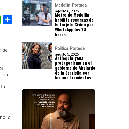
Medellín
Portada
agosto 6, 2026
Metro de Medellín
gram
nkedIn
WhatsApp
Compartir
habilita recargas de
la tarjeta Cívica por
WhatsApp las 24
horas
Política
Portada
, se
agosto 5, 2026
Antioquia gana
protagonismo en el
gobierno de Abelardo
el
de la Espriella con
ción.
los nombramientos
rta
no lo