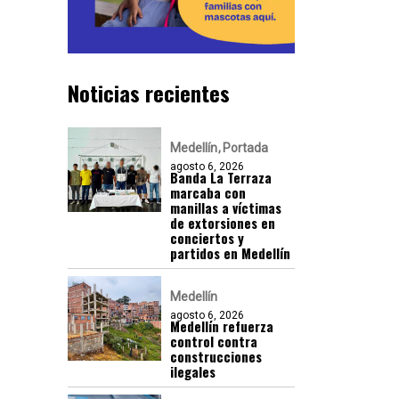
Noticias recientes
Medellín
Portada
agosto 6, 2026
Banda La Terraza
marcaba con
manillas a víctimas
de extorsiones en
conciertos y
partidos en Medellín
Medellín
agosto 6, 2026
Medellín refuerza
control contra
construcciones
ilegales