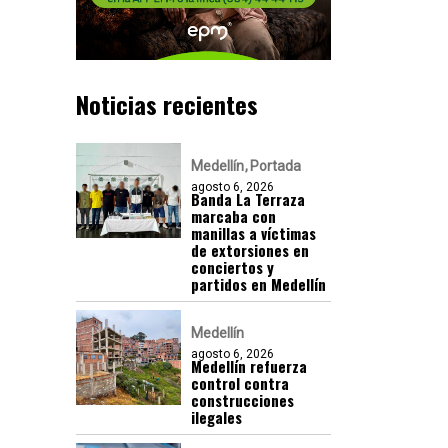
Noticias recientes
Medellín
Portada
agosto 6, 2026
Banda La Terraza
marcaba con
manillas a víctimas
de extorsiones en
conciertos y
partidos en Medellín
Medellín
agosto 6, 2026
Medellín refuerza
control contra
construcciones
ilegales