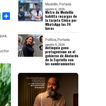
Medellín
Portada
agosto 6, 2026
Metro de Medellín
gram
nkedIn
WhatsApp
Compartir
habilita recargas de
la tarjeta Cívica por
WhatsApp las 24
horas
uia,
Política
Portada
agosto 5, 2026
Antioquia gana
ductor
protagonismo en el
gobierno de Abelardo
de la Espriella con
los nombramientos