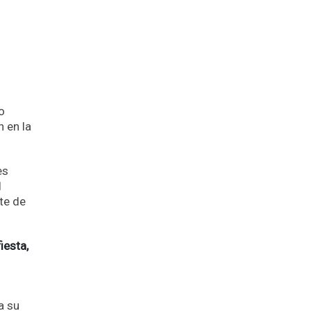
o
 en la
es
l
te de
iesta,
a su