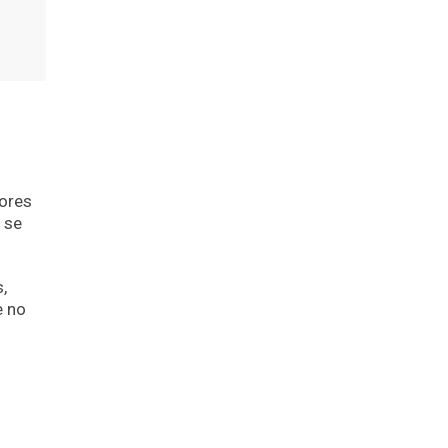
dores
s se
,
e no