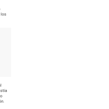
o
s
 los
l
stía
lo
ón.