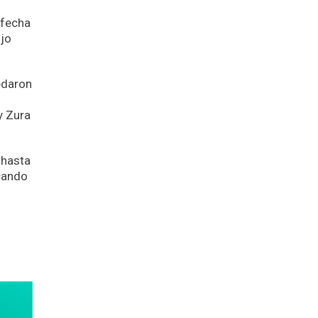
 fecha
ijo
edaron
y Zura
 hasta
cando