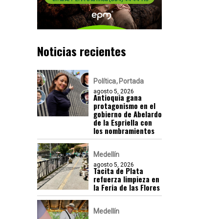
Noticias recientes
Política
Portada
agosto 5, 2026
Antioquia gana
protagonismo en el
gobierno de Abelardo
de la Espriella con
los nombramientos
Medellín
agosto 5, 2026
Tacita de Plata
refuerza limpieza en
la Feria de las Flores
Medellín