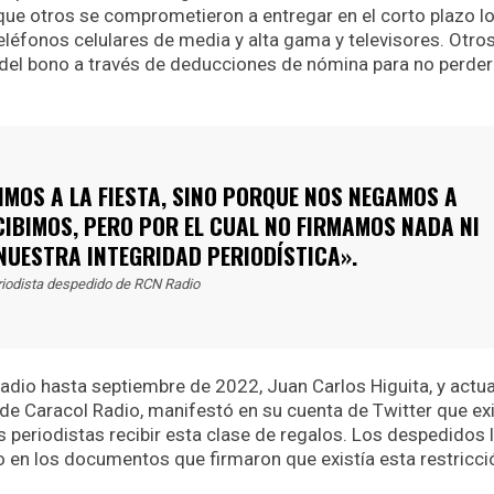
que otros se comprometieron a entregar en el corto plazo l
léfonos celulares de media y alta gama y televisores. Otro
r del bono a través de deducciones de nómina para no perder
MOS A LA FIESTA, SINO PORQUE NOS NEGAMOS A
CIBIMOS, PERO POR EL CUAL NO FIRMAMOS NADA NI
UESTRA INTEGRIDAD PERIODÍSTICA».
riodista despedido de RCN Radio
Radio hasta septiembre de 2022, Juan Carlos Higuita, y actua
e Caracol Radio, manifestó en su cuenta de Twitter que exi
s periodistas recibir esta clase de regalos. Los despedidos 
o en los documentos que firmaron que existía esta restricci