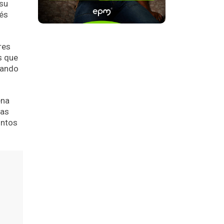
 su
rés
res
s que
rando
ena
las
untos