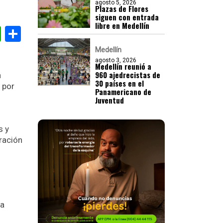
agosto 5, 2026
Plazas de Flores
siguen con entrada
libre en Medellín
gram
nkedIn
WhatsApp
Compartir
Medellín
agosto 3, 2026
Medellín reunió a
960 ajedrecistas de
n
30 países en el
 por
Panamericano de
Juventud
s y
ración
la