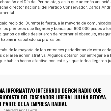
ebración del Día del Periodista, y en la que además anunció
fecha director nacional del Partido Conservador, Carlos And
tamental.
egalo recibido. Durante la fiesta, a la mayoría de comunicado
a los primeros que llegaron y bonos por 800.000 pesos a lo
algunos de ellos desistieron de retornar el obsequio, asegu
 habían irrespetado su profesión.
emás de la mayoría de los entonces periodistas de esta cad
 del área administrativa. Algunos optaron por entregarle a 
 que habian hecho efectivo con este, ya que todos llegaron j
EMA INFORMATIVO INTEGRADO DE RCN RADIO QUE
ERIODISTA DEL EXSENADOR LIBERAL JULIÁN BEDOYA,
N PARTE DE LA EMPRESA RADIAL
Esperanza Rico Laverde