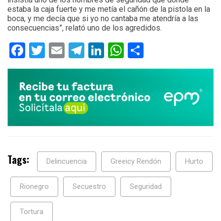
estaba la caja fuerte y me metía el cañón de la pistola en la
boca, y me decía que si yo no cantaba me atendría a las
consecuencias”, relató uno de los agredidos.
Facebook
Twitter
Email
Telegram
LinkedIn
WhatsApp
Compartir
Tags:
Delincuencia
Greeicy Rendón
Hurto
Rionegro
Secuestro
Seguridad
Tortura