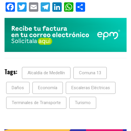
Facebook
Twitter
Email
Telegram
LinkedIn
WhatsApp
Compartir
Tags:
Alcaldía de Medellín
Comuna 13
Daños
Economía
Escaleras Eléctricas
Terminales de Transporte
Turismo