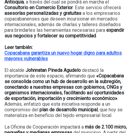
Antioquia
, a través del cual se pondrá en marcha el
Consultorio en Comercio Exterior
. Este servicio ofrecerá
asesorías personalizadas y gratuitas
a los empresarios
copacabanenses que deseen incursionar en mercados
internacionales, además de charlas y talleres diseñados
para brindarles las herramientas necesarias para
expandir
sus negocios y fortalecer su competitividad
.
Leer también:
Copacabana garantiza un nuevo hogar digno para adultos
mayores vulnerables
El alcalde
Johnnatan Pineda Agudelo
destacó la
importancia de este espacio, afirmando que
«Copacabana
se consolida como un hub de desarrollo en la subregión,
conectando a nuestras empresas con gobiernos, ONGs y
organismos internacionales, facilitando así oportunidades
de exportación, importación y crecimiento económico»
.
Además, enfatizó que esta iniciativa responde a un
compromiso del
plan de desarrollo municipal
, que hoy se
materializa en beneficio del tejido empresarial local.
La Oficina de Cooperación impactará a
más de 2.100 micro,
pequeñas y medianas empresas
del municipio. A partir del