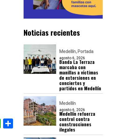
Noticias recientes
Medellín
Portada
agosto 6, 2026
Banda La Terraza
marcaba con
manillas a víctimas
de extorsiones en
conciertos y
partidos en Medellín
Medellín
agosto 6, 2026
Medellín refuerza
control contra
gram
nkedIn
WhatsApp
Compartir
construcciones
ilegales