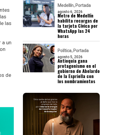
Medellín
Portada
antes
agosto 6, 2026
Metro de Medellín
las
habilita recargas de
e las
la tarjeta Cívica por
WhatsApp las 24
horas
r a un
ron
Política
Portada
agosto 5, 2026
Antioquia gana
protagonismo en el
gobierno de Abelardo
os de
de la Espriella con
los nombramientos