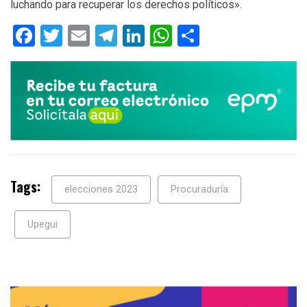
luchando para recuperar los derechos políticos».
Facebook
Twitter
Email
Telegram
LinkedIn
WhatsApp
Compartir
Tags:
elecciones 2023
Procuraduría
Upegui