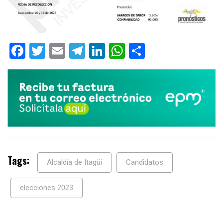
Facebook
Twitter
Email
Telegram
LinkedIn
WhatsApp
Compartir
Tags:
Alcaldía de Itagüí
Candidatos
elecciones 2023