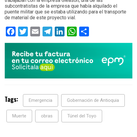
trabajaban con la empresa Gleason, una de las
subcontratistas de la empresa que había alquilado el
puente militar que se estaba utilizando para el transporte
de material de este proyecto vial.
Facebook
Twitter
Email
Telegram
LinkedIn
WhatsApp
Compartir
Tags:
Emergencia
Gobernación de Antioquia
Muerte
obras
Túnel del Toyo