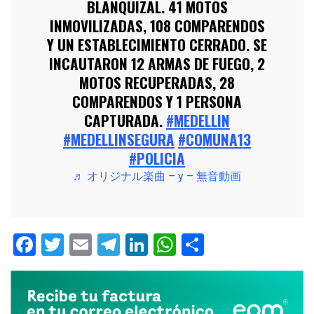
BLANQUIZAL. 41 MOTOS
INMOVILIZADAS, 108 COMPARENDOS
Y UN ESTABLECIMIENTO CERRADO. SE
INCAUTARON 12 ARMAS DE FUEGO, 2
MOTOS RECUPERADAS, 28
COMPARENDOS Y 1 PERSONA
CAPTURADA.
#MEDELLIN
#MEDELLINSEGURA
#COMUNA13
#POLICIA
♬ オリジナル楽曲 – y – 無音動画
Facebook
Twitter
Email
Telegram
LinkedIn
WhatsApp
Compartir