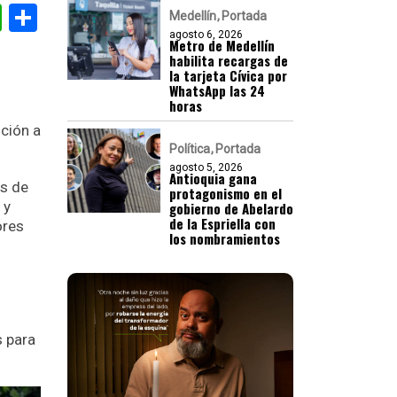
gram
nkedIn
WhatsApp
Compartir
Medellín
Portada
agosto 6, 2026
Metro de Medellín
habilita recargas de
la tarjeta Cívica por
WhatsApp las 24
horas
nción a
Política
Portada
agosto 5, 2026
Antioquia gana
os de
protagonismo en el
 y
gobierno de Abelardo
de la Espriella con
ores
los nombramientos
s para