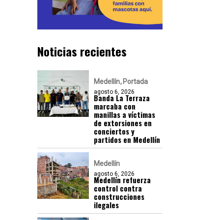
Noticias recientes
Medellín
Portada
agosto 6, 2026
Banda La Terraza
marcaba con
manillas a víctimas
de extorsiones en
conciertos y
partidos en Medellín
Medellín
agosto 6, 2026
Medellín refuerza
control contra
construcciones
ilegales