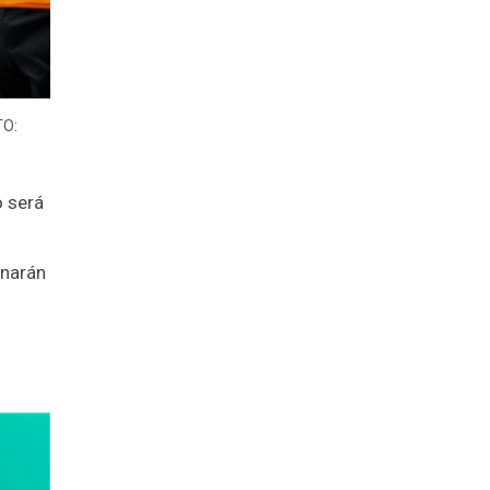
TO:
o será
onarán