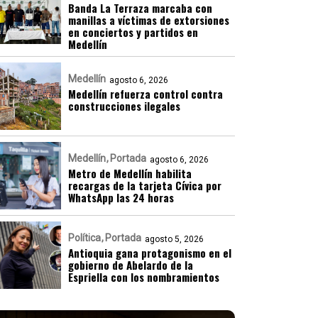
Banda La Terraza marcaba con
manillas a víctimas de extorsiones
en conciertos y partidos en
Medellín
Medellín
agosto 6, 2026
Medellín refuerza control contra
construcciones ilegales
Medellín
Portada
agosto 6, 2026
Metro de Medellín habilita
recargas de la tarjeta Cívica por
WhatsApp las 24 horas
Política
Portada
agosto 5, 2026
Antioquia gana protagonismo en el
gobierno de Abelardo de la
Espriella con los nombramientos