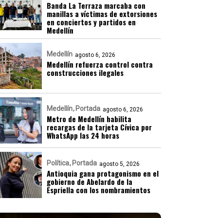
Banda La Terraza marcaba con
manillas a víctimas de extorsiones
en conciertos y partidos en
Medellín
Medellín
agosto 6, 2026
Medellín refuerza control contra
construcciones ilegales
Medellín
Portada
agosto 6, 2026
Metro de Medellín habilita
recargas de la tarjeta Cívica por
WhatsApp las 24 horas
Política
Portada
agosto 5, 2026
Antioquia gana protagonismo en el
gobierno de Abelardo de la
Espriella con los nombramientos