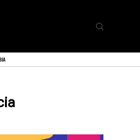
BIA
cia