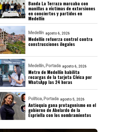
Banda La Terraza marcaba con
manillas a víctimas de extorsiones
en conciertos y partidos en
Medellín
Medellín
agosto 6, 2026
Medellín refuerza control contra
construcciones ilegales
Medellín
Portada
agosto 6, 2026
Metro de Medellín habilita
recargas de la tarjeta Cívica por
WhatsApp las 24 horas
Política
Portada
agosto 5, 2026
Antioquia gana protagonismo en el
gobierno de Abelardo de la
Espriella con los nombramientos