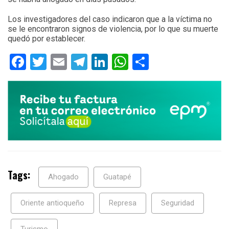
Los investigadores del caso indicaron que a la víctima no
se le encontraron signos de violencia, por lo que su muerte
quedó por establecer.
Facebook
Twitter
Email
Telegram
LinkedIn
WhatsApp
Compartir
Tags:
Ahogado
Guatapé
Oriente antioqueño
Represa
Seguridad
Turismo