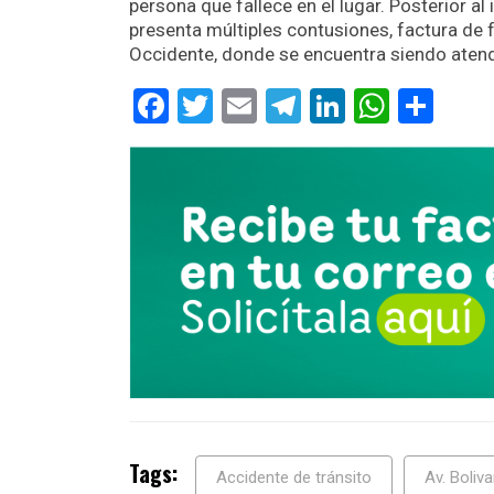
persona que fallece en el lugar. Posterior a
presenta múltiples contusiones, factura de f
Occidente, donde se encuentra siendo aten
Facebook
Twitter
Email
Telegram
LinkedIn
Whats
Com
Tags:
Accidente de tránsito
Av. Boliva