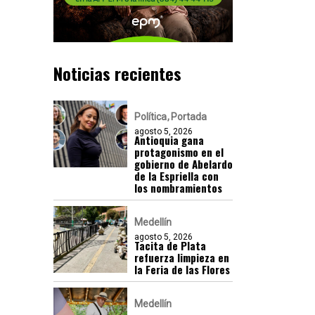
Noticias recientes
Política
Portada
agosto 5, 2026
Antioquia gana
protagonismo en el
gobierno de Abelardo
de la Espriella con
los nombramientos
Medellín
agosto 5, 2026
Tacita de Plata
refuerza limpieza en
la Feria de las Flores
Medellín