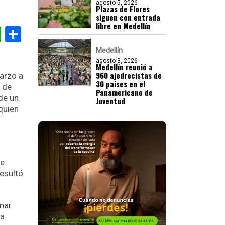
agosto 5, 2026
Plazas de Flores
siguen con entrada
libre en Medellín
gram
nkedIn
WhatsApp
Compartir
Medellín
agosto 3, 2026
Medellín reunió a
960 ajedrecistas de
marzo a
30 países en el
l de
Panamericano de
 de un
Juventud
quien
te
resultó
inar
la