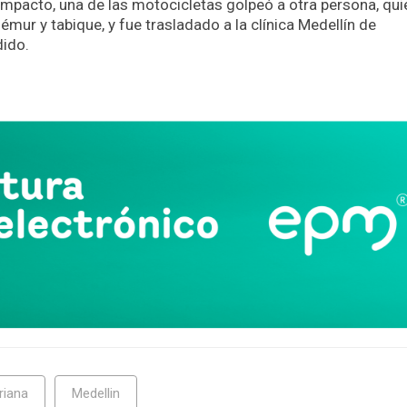
l impacto, una de las motocicletas golpeó a otra persona, qui
émur y tabique, y fue trasladado a la clínica Medellín de
dido.
App
partir
riana
Medellin