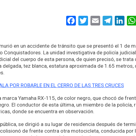
Facebook
Twitter
Email
Tele
Li
murió en un accidente de tránsito que se presentó el 1 de 
rio Conquistadores. La unidad investigativa de policía judicia
dicial del cuerpo de esta persona, de quien precisó, se trata
a delgada, tez blanca, estatura aproximada de 1.65 metros, 
s.
ALA POR ROBARLE EN EL CERRO DE LAS TRES CRUCES
a marca Yamaha RX-115, de color negro, que chocó de fren
gro. El conductor de esta última, un miembro de la policía, 
éricas, donde se encuentra en observación.
 pública, se dirigió a su lugar de residencia después de term
, colisionó de frente contra otra motocicleta, conducida por 