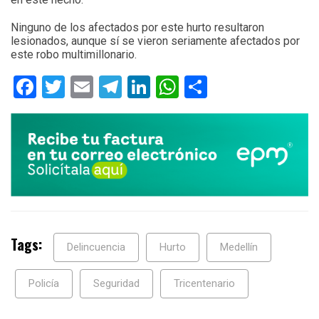
Ninguno de los afectados por este hurto resultaron
lesionados, aunque sí se vieron seriamente afectados por
este robo multimillonario.
Facebook
Twitter
Email
Telegram
LinkedIn
WhatsApp
Compartir
Tags:
Delincuencia
Hurto
Medellín
Policía
Seguridad
Tricentenario