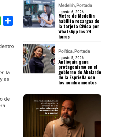
Medellín
Portada
agosto 6, 2026
Metro de Medellín
gram
nkedIn
WhatsApp
Compartir
habilita recargas de
la tarjeta Cívica por
WhatsApp las 24
horas
 dentro
Política
Portada
agosto 5, 2026
Antioquia gana
protagonismo en el
gobierno de Abelardo
en la
de la Espriella con
y se
los nombramientos
io de
era