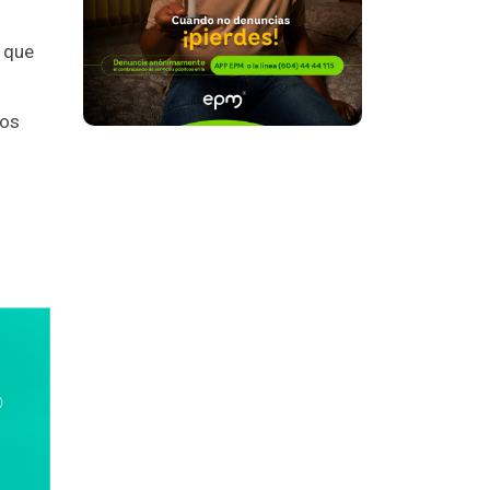
n que
los