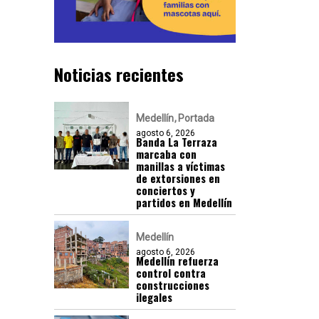
Noticias recientes
Medellín
Portada
agosto 6, 2026
Banda La Terraza
marcaba con
manillas a víctimas
de extorsiones en
conciertos y
partidos en Medellín
Medellín
agosto 6, 2026
Medellín refuerza
control contra
construcciones
ilegales