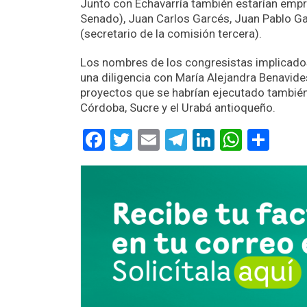
Junto con Echavarría también estarían empr
Senado), Juan Carlos Garcés, Juan Pablo Gall
(secretario de la comisión tercera).
Los nombres de los congresistas implicados 
una diligencia con María Alejandra Benavides
proyectos que se habrían ejecutado también e
Córdoba, Sucre y el Urabá antioqueño.
Facebook
Twitter
Email
Telegram
LinkedIn
Whats
Com