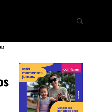
BIA
os