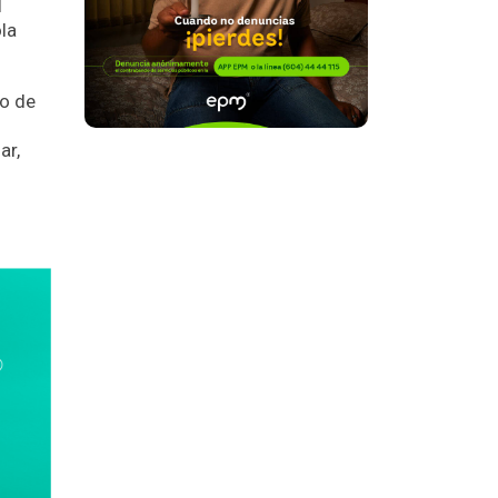
l
ola
io de
ar,