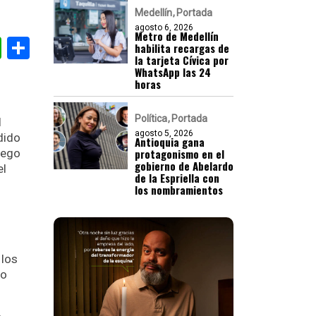
Medellín
Portada
agosto 6, 2026
Metro de Medellín
gram
nkedIn
WhatsApp
Compartir
habilita recargas de
la tarjeta Cívica por
WhatsApp las 24
horas
Política
Portada
l
agosto 5, 2026
dido
Antioquia gana
iego
protagonismo en el
gobierno de Abelardo
el
de la Espriella con
los nombramientos
 los
do