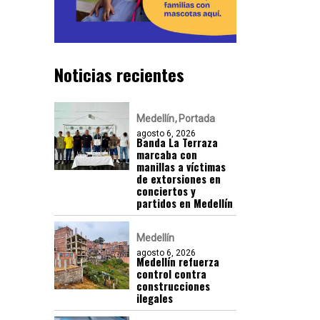
Noticias recientes
Medellín
Portada
agosto 6, 2026
Banda La Terraza
marcaba con
manillas a víctimas
de extorsiones en
conciertos y
partidos en Medellín
Medellín
agosto 6, 2026
Medellín refuerza
control contra
construcciones
ilegales