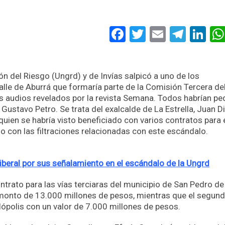
Facebook
Twitter
Email
Tele
Li
n del Riesgo (Ungrd) y de Invías salpicó a uno de los
lle de Aburrá que formaría parte de la Comisión Tercera de
s audios revelados por la revista Semana. Todos habrían pe
Gustavo Petro. Se trata del exalcalde de La Estrella, Juan D
uien se habría visto beneficiado con varios contratos para 
o con las filtraciones relacionadas con este escándalo.
Liberal por sus señalamiento en el escándalo de la Ungrd
trato para las vías terciaras del municipio de San Pedro de
 monto de 13.000 millones de pesos, mientras que el segun
lópolis con un valor de 7.000 millones de pesos.