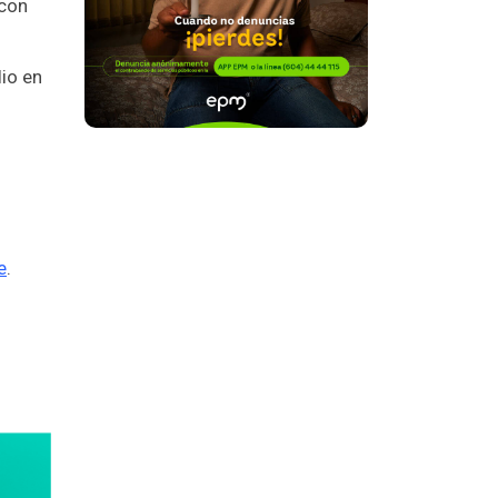
 con
lio en
e
.