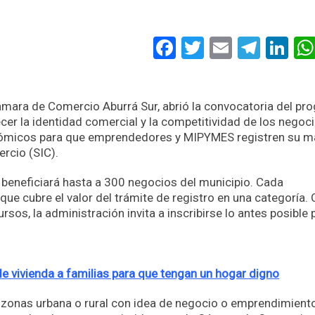
Facebook
Twitter
Email
Tele
Li
Cámara de Comercio Aburrá Sur, abrió la convocatoria del p
ecer la identidad comercial y la competitividad de los negoc
conómicos para que emprendedores y MIPYMES registren su m
ercio (SIC).
 beneficiará hasta a 300 negocios del municipio. Cada
e que cubre el valor del trámite de registro en una categoría
sos, la administración invita a inscribirse lo antes posible 
e vivienda a familias para que tengan un hogar digno
s zonas urbana o rural con idea de negocio o emprendimient