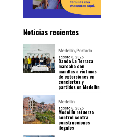
Noticias recientes
Medellín
Portada
agosto 6, 2026
Banda La Terraza
marcaba con
manillas a víctimas
de extorsiones en
conciertos y
partidos en Medellín
Medellín
agosto 6, 2026
Medellín refuerza
control contra
construcciones
ilegales