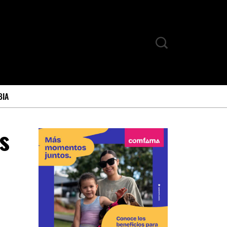
BIA
s