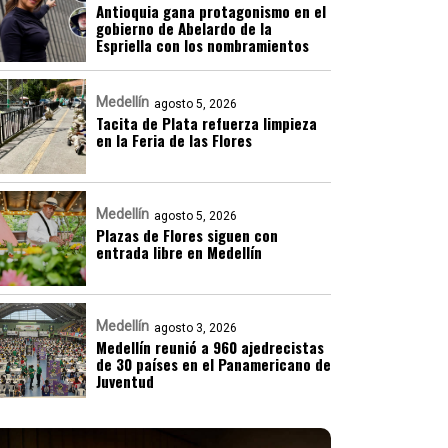
Antioquia gana protagonismo en el
gobierno de Abelardo de la
Espriella con los nombramientos
Medellín
agosto 5, 2026
Tacita de Plata refuerza limpieza
en la Feria de las Flores
Medellín
agosto 5, 2026
Plazas de Flores siguen con
entrada libre en Medellín
Medellín
agosto 3, 2026
Medellín reunió a 960 ajedrecistas
de 30 países en el Panamericano de
Juventud