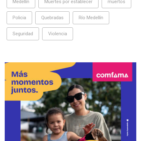
Medellín
Muertes por establecer
muertos
Policia
Quebradas
Río Medellín
Seguridad
Violencia