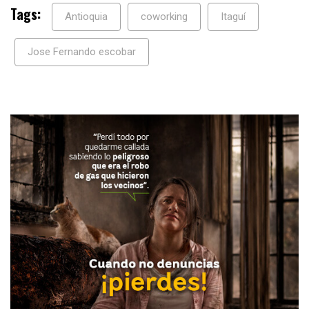
Tags:
Antioquia
coworking
Itaguí
Jose Fernando escobar