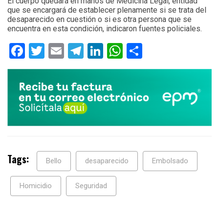
El cuerpo quedará en manos de Medicina Legal, entidad
que se encargará de establecer plenamente si se trata del
desaparecido en cuestión o si es otra persona que se
encuentra en esta condición, indicaron fuentes policiales.
Facebook
Twitter
Email
Telegram
LinkedIn
WhatsApp
Compartir
Tags:
Bello
desaparecido
Embolsado
Homicidio
Seguridad