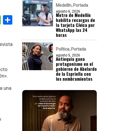
Medellín
Portada
agosto 6, 2026
Metro de Medellín
gram
nkedIn
WhatsApp
Compartir
habilita recargas de
la tarjeta Cívica por
WhatsApp las 24
horas
evista
Política
Portada
agosto 5, 2026
Antioquia gana
protagonismo en el
gobierno de Abelardo
ecto
de la Espriella con
ón».
los nombramientos
ba una
o