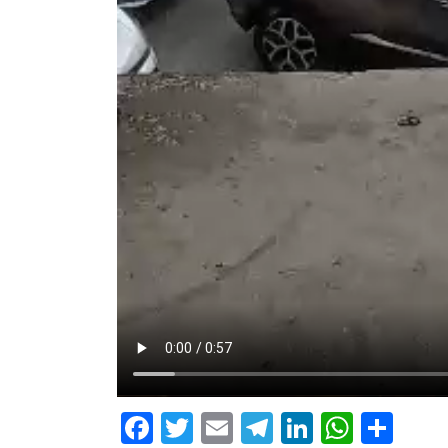
Facebook
Twitter
Email
Telegram
LinkedIn
Whats
Com