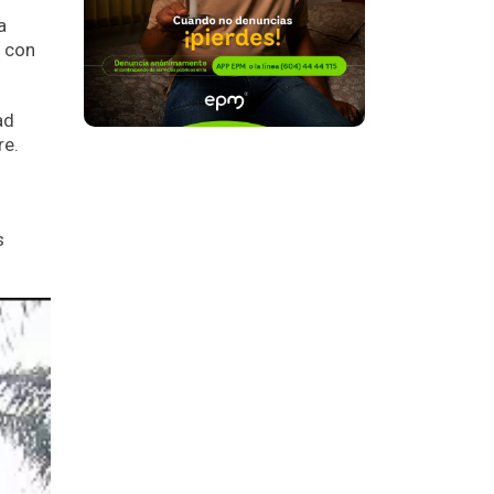
a
, con
ad
re.
s