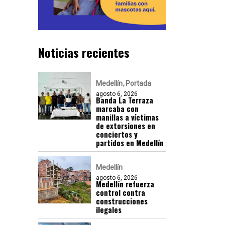
Noticias recientes
Medellín
Portada
agosto 6, 2026
Banda La Terraza
marcaba con
manillas a víctimas
de extorsiones en
conciertos y
partidos en Medellín
Medellín
agosto 6, 2026
Medellín refuerza
control contra
construcciones
ilegales