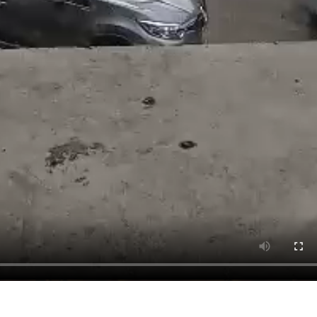
App
partir