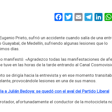
Facebook
Twitter
Email
Tele
Li
Eugenio Prieto, sufrió un accidente cuando salía de una entr
io Guayabal, de Medellín, sufriendo algunas lesiones que lo
ximos días.
dato manifestó: «Agradezco todas las manifestaciones de af
e tuve en las horas de la tarde entrando al Canal Cosmovisi
eto se dirigía hacia la entrevista y en ese momento transita
 delante, provocándole lesiones en una de sus manos.
lla a Julián Bedoya: se quedó con el aval del Partido Liberal
 rotador, afortunadamente el conductor de la motocicleta n