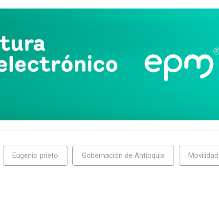
Eugenio prieto
Gobernación de Antioquia
Movilidad