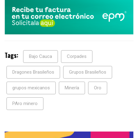
Tags:
Bajo Cauca
Corpades
Dragones Brasileños
Grupos Brasileños
grupos mexicanos
Minería
Oro
PAro minero