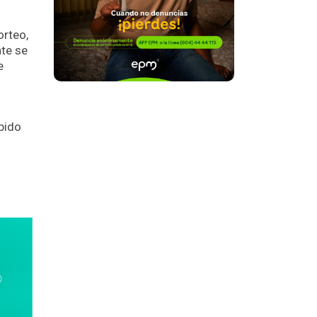
orteo,
nte se
e
ebido