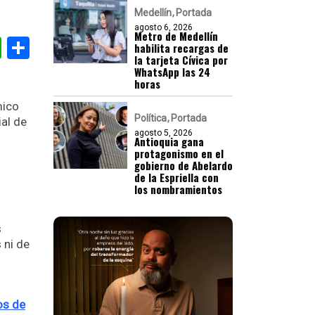
Medellín
Portada
agosto 6, 2026
Metro de Medellín
gram
nkedIn
WhatsApp
Compartir
habilita recargas de
la tarjeta Cívica por
WhatsApp las 24
horas
mico
Política
Portada
ial de
agosto 5, 2026
Antioquia gana
protagonismo en el
gobierno de Abelardo
de la Espriella con
los nombramientos
s
 ni de
os de