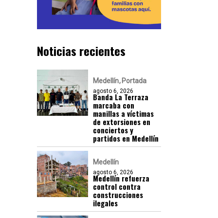
Noticias recientes
Medellín
Portada
agosto 6, 2026
Banda La Terraza
marcaba con
manillas a víctimas
de extorsiones en
conciertos y
partidos en Medellín
Medellín
agosto 6, 2026
Medellín refuerza
control contra
construcciones
ilegales