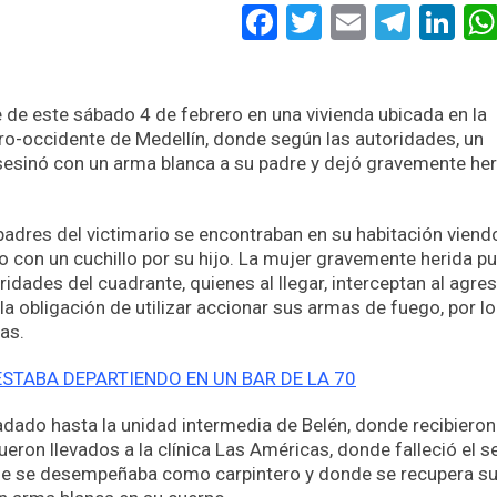
Facebook
Twitter
Email
Tele
Li
 de este sábado 4 de febrero en una vivienda ubicada en la
tro-occidente de Medellín, donde según las autoridades, un
sinó con un arma blanca a su padre y dejó gravemente her
padres del victimario se encontraban en su habitación viend
o con un cuchillo por su hijo. La mujer gravemente herida p
oridades del cuadrante, quienes al llegar, interceptan al agres
 la obligación de utilizar accionar sus armas de fuego, por l
as.
TABA DEPARTIENDO EN UN BAR DE LA 70
ladado hasta la unidad intermedia de Belén, donde recibieron
eron llevados a la clínica Las Américas, donde falleció el s
ue se desempeñaba como carpintero y donde se recupera s