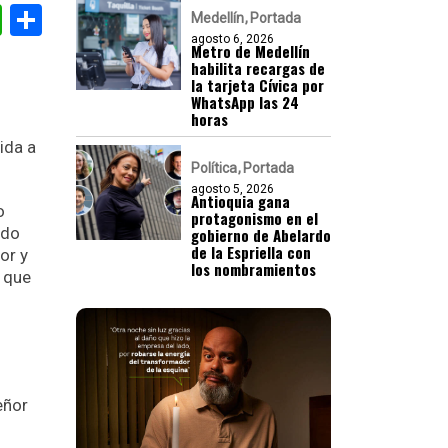
gram
nkedIn
WhatsApp
Compartir
Medellín
Portada
agosto 6, 2026
Metro de Medellín
habilita recargas de
la tarjeta Cívica por
WhatsApp las 24
horas
ida a
Política
Portada
agosto 5, 2026
Antioquia gana
o
protagonismo en el
udo
gobierno de Abelardo
de la Espriella con
or y
los nombramientos
o que
eñor
u