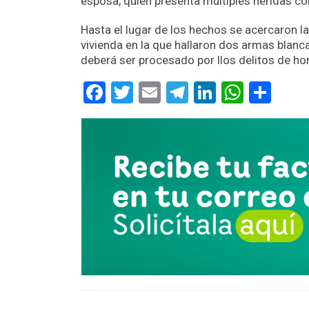
esposa, quien presenta múltiples heridas co
Hasta el lugar de los hechos se acercaron la
vivienda en la que hallaron dos armas blanc
deberá ser procesado por llos delitos de hom
Facebook
Twitter
Email
Telegram
LinkedIn
Whats
Com