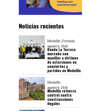
Noticias recientes
Medellín
Portada
agosto 6, 2026
Banda La Terraza
marcaba con
manillas a víctimas
de extorsiones en
conciertos y
partidos en Medellín
Medellín
agosto 6, 2026
Medellín refuerza
control contra
construcciones
ilegales