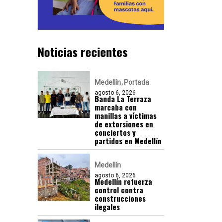
Noticias recientes
Medellín
Portada
agosto 6, 2026
Banda La Terraza
marcaba con
manillas a víctimas
de extorsiones en
conciertos y
partidos en Medellín
Medellín
agosto 6, 2026
Medellín refuerza
control contra
construcciones
ilegales