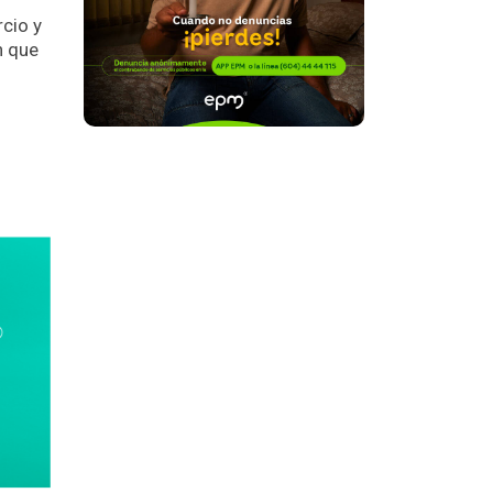
cio y
n que