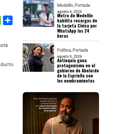
Medellín
Portada
agosto 6, 2026
Metro de Medellín
gram
nkedIn
WhatsApp
Compartir
habilita recargas de
la tarjeta Cívica por
WhatsApp las 24
horas
está
Política
Portada
agosto 5, 2026
Antioquia gana
oducto
protagonismo en el
gobierno de Abelardo
de la Espriella con
los nombramientos