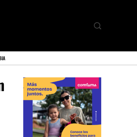
BIA
n