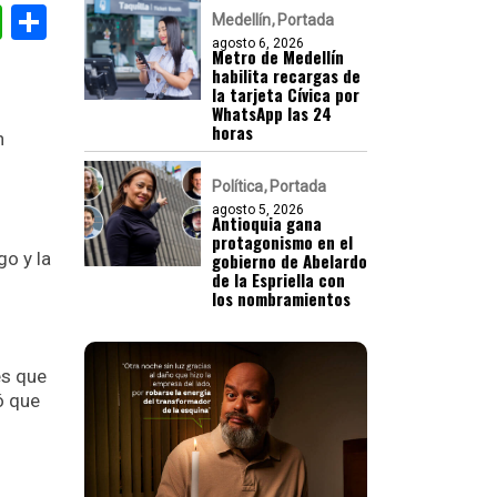
gram
nkedIn
WhatsApp
Compartir
Medellín
Portada
agosto 6, 2026
Metro de Medellín
habilita recargas de
la tarjeta Cívica por
WhatsApp las 24
horas
n
Política
Portada
agosto 5, 2026
Antioquia gana
protagonismo en el
go y la
gobierno de Abelardo
de la Espriella con
los nombramientos
es que
ó que