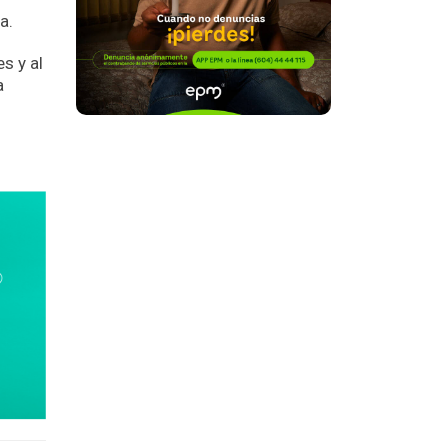
a.
s y al
a