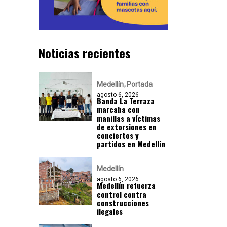
Noticias recientes
Medellín
Portada
agosto 6, 2026
Banda La Terraza
marcaba con
manillas a víctimas
de extorsiones en
conciertos y
partidos en Medellín
Medellín
agosto 6, 2026
Medellín refuerza
control contra
construcciones
ilegales