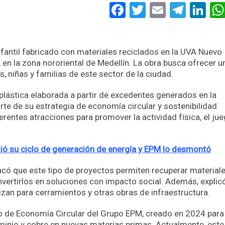
Facebook
Twitter
Email
Tele
Li
antil fabricado con materiales reciclados en la UVA Nuevo
 en la zona nororiental de Medellín. La obra busca ofrecer u
, niñas y familias de este sector de la ciudad.
plástica elaborada a partir de excedentes generados en la
te de su estrategia de economía circular y sostenibilidad
erentes atracciones para promover la actividad física, el jue
lió su ciclo de generación de energía y EPM lo desmontó
acó que este tipo de proyectos permiten recuperar material
ertirlos en soluciones con impacto social. Además, explic
izan para cerramientos y otras obras de infraestructura.
ntro de Economía Circular del Grupo EPM, creado en 2024 para
minio y cobre en nuevas materias primas. Actualmente, este