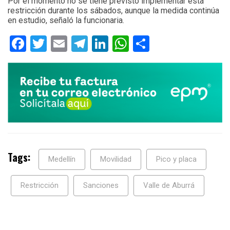
Por el momento no se tiene previsto implementar esta
restricción durante los sábados, aunque la medida continúa
en estudio, señaló la funcionaria.
Facebook
Twitter
Email
Telegram
LinkedIn
WhatsApp
Compartir
Tags:
Medellín
Movilidad
Pico y placa
Restricción
Sanciones
Valle de Aburrá