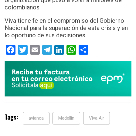
organización que puso a volar a millones de
colombianos.
Viva tiene fe en el compromiso del Gobierno
Nacional para la superación de esta crisis y en
lo oportuno de sus decisiones.
Facebook
Twitter
Email
Telegram
LinkedIn
WhatsApp
Compartir
Tags:
avianca
Medellin
Viva Air