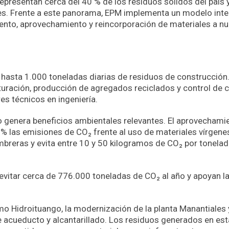
epresentan cerca del 40 % de los residuos sólidos del país 
es. Frente a este panorama, EPM implementa un modelo inte
iento, aprovechamiento y reincorporación de materiales a n
 hasta 1.000 toneladas diarias de residuos de construcción. 
ituración, producción de agregados reciclados y control de 
es técnicos en ingeniería.
 genera beneficios ambientales relevantes. El aprovechami
 % las emisiones de CO₂ frente al uso de materiales vírgene
mbreras y evita entre 10 y 50 kilogramos de CO₂ por tonela
 evitar cerca de 776.000 toneladas de CO₂ al año y apoyan l
o Hidroituango, la modernización de la planta Manantiales 
e acueducto y alcantarillado. Los residuos generados en es