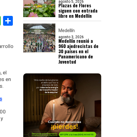
agosto 5, 2026
Plazas de Flores
siguen con entrada
libre en Medellín
gram
nkedIn
WhatsApp
Compartir
Medellín
agosto 3, 2026
Medellín reunió a
960 ajedrecistas de
rrollo
30 países en el
Panamericano de
Juventud
 el
es en
s.
s
000
 y