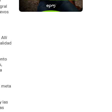
y
gral
uevos
Allí
calidad
ento
s,
da
a meta
y las
tas