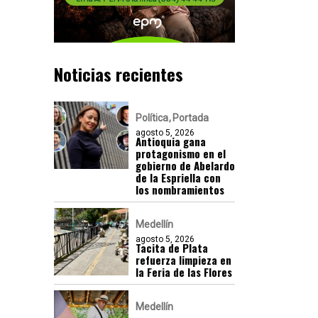
Noticias recientes
Política
Portada
agosto 5, 2026
Antioquia gana
protagonismo en el
gobierno de Abelardo
de la Espriella con
los nombramientos
Medellín
agosto 5, 2026
Tacita de Plata
refuerza limpieza en
la Feria de las Flores
Medellín