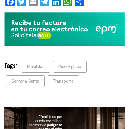
Facebook
Twitter
Email
Telegram
LinkedIn
WhatsApp
Compartir
Tags:
Movilidad
Pico y placa
Semana Santa
Transporte