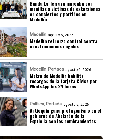
Banda La Terraza marcaba con
manillas a víctimas de extorsiones
en conciertos y partidos en
Medellín
Medellín
agosto 6, 2026
Medellín refuerza control contra
construcciones ilegales
Medellín
Portada
agosto 6, 2026
Metro de Medellín habilita
recargas de la tarjeta Cívica por
WhatsApp las 24 horas
Política
Portada
agosto 5, 2026
Antioquia gana protagonismo en el
gobierno de Abelardo de la
Espriella con los nombramientos