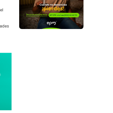
el
dades