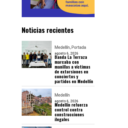
Noticias recientes
Medellín
Portada
agosto 6, 2026
Banda La Terraza
marcaba con
manillas a víctimas
de extorsiones en
conciertos y
partidos en Medellín
Medellín
agosto 6, 2026
Medellín refuerza
control contra
construcciones
ilegales