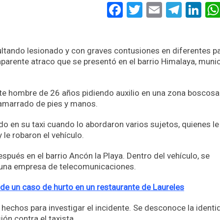
Facebook
Twitter
Email
Tele
Li
esultando lesionado y con graves contusiones en diferentes p
parente atraco que se presentó en el barrio Himalaya, munic
te hombre de 26 años pidiendo auxilio en una zona boscosa.
re amarrado de pies y manos.
do en su taxi cuando lo abordaron varios sujetos, quienes le
 le robaron el vehículo.
spués en el barrio Ancón la Playa. Dentro del vehículo, se
a una empresa de telecomunicaciones.
e un caso de hurto en un restaurante de Laureles
s hechos para investigar el incidente. Se desconoce la ident
ón contra el taxista.