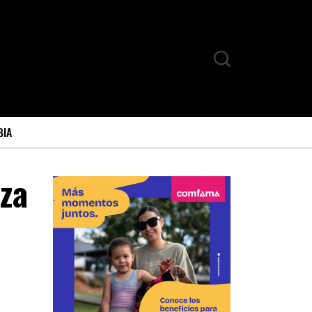
BIA
iza