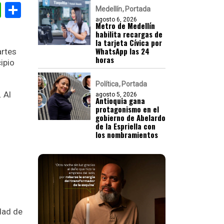
gram
nkedIn
WhatsApp
Compartir
Medellín
Portada
agosto 6, 2026
Metro de Medellín
habilita recargas de
la tarjeta Cívica por
WhatsApp las 24
artes
horas
ipio
Política
Portada
 Al
agosto 5, 2026
Antioquia gana
protagonismo en el
gobierno de Abelardo
de la Espriella con
los nombramientos
idad de